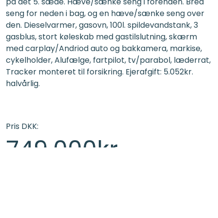
på det 5. sæde. Hæve/sænke seng i forenden. Bred
seng for neden i bag, og en hæve/sænke seng over
den. Dieselvarmer, gasovn, 100l. spildevandstank, 3
gasblus, stort køleskab med gastilslutning, skærm
med carplay/Andriod auto og bakkamera, markise,
cykelholder, Alufælge, fartpilot, tv/parabol, læderrat,
Tracker monteret til forsikring. Ejerafgift: 5.052kr.
halvårlig.
Pris DKK:
749.000kr.